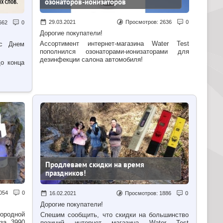
озонаторов-ионизаторов
29.03.2021
Просмотров:
2636
0
662
0
Дорогие покупатели!
Ассортимент
интернет-магазина
Water Test
 с Днем
пополнился озонаторами-ионизаторами для
дезинфекции салона автомобиля!
о конца
Продлеваем скидки на время
праздников!
054
0
16.02.2021
Просмотров:
1886
0
Дорогие покупатели!
дородной
Спешим сообщить, что скидки на большинство
за 3990
позиций интернет магазина Water Test