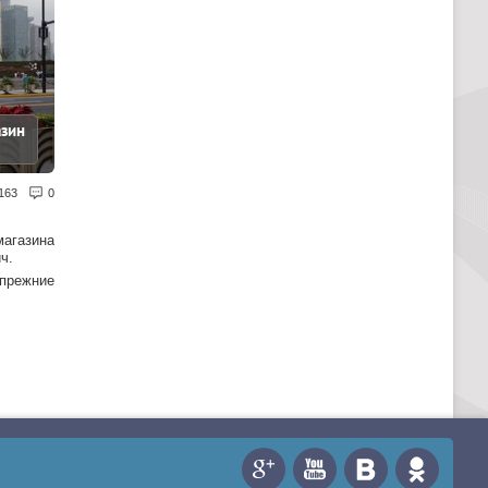
азин
163
0
магазина
ч.
 прежние