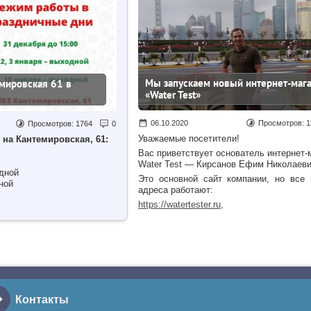
Мы запускаем новый интернет-маг
мировская 61 в
«Water Test»
06.10.2020
Просмотров:
1
Просмотров:
1764
0
Уважаемые посетители!
на Кантемировская, 61:
Вас приветствует основатель интернет-
Water Test — Кирсанов Ефим Николаеви
одной
Это основной сайт компании, но все
ной
адреса работают:
https://watertester.ru
,
https://ioniz.su/
,
https://watertest.su/
,
https://ozonat.ru/
.
Контакты