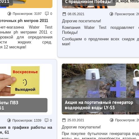
2011
С праздником Победы!
Просмотров:
3197
0
08.05.2021
Просмотров:
2
оточных ph метров 2011
Дорогие посетители!
нет-магазина
Water Test
Компания Water Test поздравляет
ивными ph метрами 2011 с
Победы!
бровкой для определения
Сообщаем о продлении всех скидок д
очности жидких сред.
мая!
я 12 месяцев!
Акция на портативный генератор
боты ПВЗ
водородной воды LY-S5
61
25.03.2021
Просмотров:
2
Просмотров:
1339
0
Дорогие покупатели!
ия в графике работы на
я, 61
При покупке бутылочки генератора во
воды вы можете приобрести вторую 
овар: