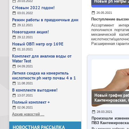
Новые ph метры 
20.03.2022
С Новым 2022 годом!
26.05.2021
03.01.2022
Режим работы в праздничные дни
Поступление высок
Ассортимент и
нтер
29.12.2021
пополнился портат
Новогодняя акция!
механической кали
29.12.2021
кислотности/щел
Новый ОВП метр orp 169E
Расширенная гаранти
01.10.2021
Комплект для анализа воды от
Water Test
04.09.2021
Летняя скидка на измеритель
кислотности ph метр почвы 4 в 1
11.08.2021
В комплекте выгоднее!
Новый график ра
13.07.2021
Кантемировская, 
Полный комплект +
02.06.2021
28.03.2021
Архив новостей ...
Произошли изменен
ПВЗ Кантемировска
НОВОСТНАЯ РАССЫЛКА
Вы можете забрать т