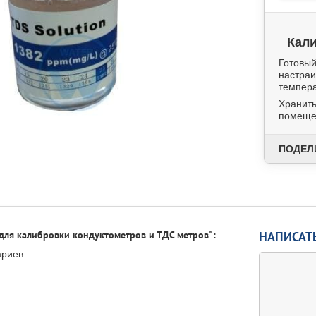
Кал
Готовый
настра
темпера
Хранить
помеще
ПОДЕЛ
 для калибровки кондуктометров и ТДС метров":
НАПИСАТ
ариев