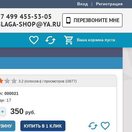
Вход
|
Регистрация
+7 499 455-53-05
ПЕРЕЗВОНИТЕ МНЕ
BLAGA-SHOP@YA.RU
Ваша корзина пуста
(голосов
/ просмотров 10877)
3.2
6
л: 000021
де:
17
350
руб.
КУПИТЬ В 1 КЛИК